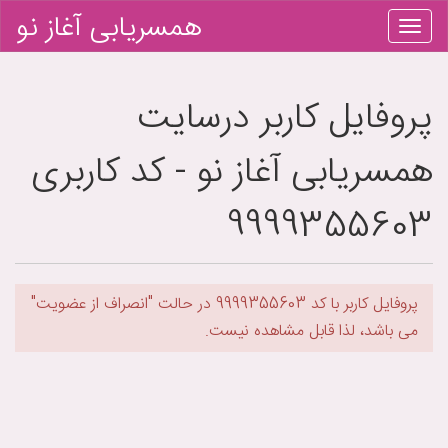
همسریابی آغاز نو
پروفایل کاربر درسایت
همسریابی آغاز نو - کد کاربری
9999355603
پروفایل کاربر با کد 9999355603 در حالت "انصراف از عضویت"
می باشد، لذا قابل مشاهده نیست.